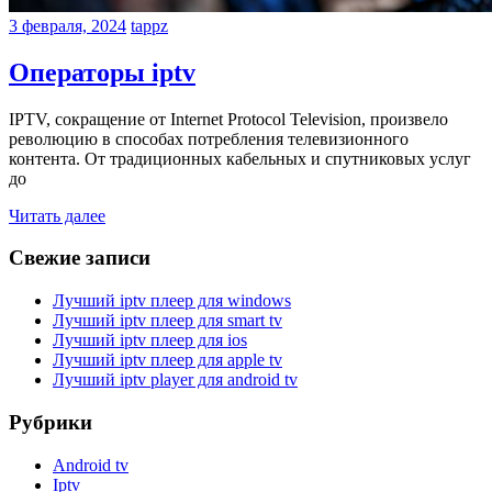
3 февраля, 2024
tappz
Операторы iptv
IPTV, сокращение от Internet Protocol Television, произвело
революцию в способах потребления телевизионного
контента. От традиционных кабельных и спутниковых услуг
до
Читать далее
Свежие записи
Лучший iptv плеер для windows
Лучший iptv плеер для smart tv
Лучший iptv плеер для ios
Лучший iptv плеер для apple tv
Лучший iptv player для android tv
Рубрики
Android tv
Iptv