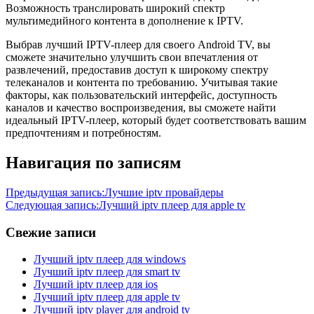
Возможность транслировать широкий спектр
мультимедийного контента в дополнение к IPTV.
Выбрав лучший IPTV-плеер для своего Android TV, вы
сможете значительно улучшить свои впечатления от
развлечений, предоставив доступ к широкому спектру
телеканалов и контента по требованию. Учитывая такие
факторы, как пользовательский интерфейс, доступность
каналов и качество воспроизведения, вы сможете найти
идеальный IPTV-плеер, который будет соответствовать вашим
предпочтениям и потребностям.
Android
Навигация по записям
tv
Предыдущая запись:
Лучшие iptv провайдеры
Следующая запись:
Лучший iptv плеер для apple tv
Свежие записи
Лучший iptv плеер для windows
Лучший iptv плеер для smart tv
Лучший iptv плеер для ios
Лучший iptv плеер для apple tv
Лучший iptv player для android tv